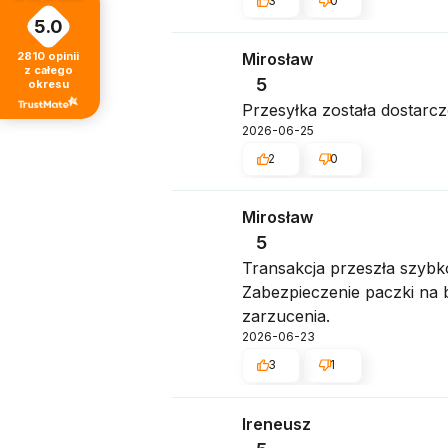
3
0
5.0
2810
opinii
Mirosław
z całego
5
okresu
Przesyłka została dostarcz
2026-06-25
2
0
Mirosław
5
Transakcja przeszła szybko
Zabezpieczenie paczki na 
zarzucenia.
2026-06-23
3
1
Ireneusz