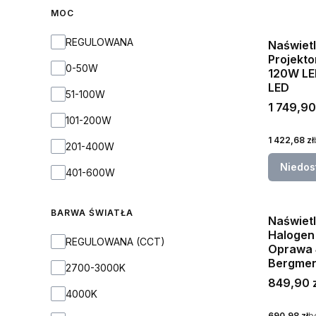
MOC
MOC
REGULOWANA
Naświet
Projekt
0-50W
120W L
LED
51-100W
Cena bru
1 749,90
101-200W
Cena netto
1 422,68 zł
201-400W
Niedos
401-600W
BARWA ŚWIATŁA
Naświet
Halogen 
BARWA ŚWIATŁA
REGULOWANA (CCT)
Oprawa
Bergmen
2700-3000K
Cena bru
849,90 z
4000K
Cena netto
690,98 zł
b