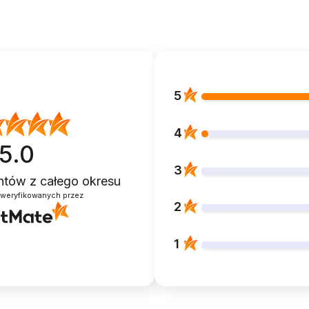
5
4
5.0
3
entów
z całego okresu
zweryfikowanych przez
2
1