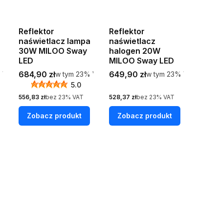
Reflektor
Reflektor
naświetlacz lampa
naświetlacz
30W MILOO Sway
halogen 20W
LED
MILOO Sway LED
Cena brutto
Cena brutto
VAT
684,90 zł
w tym %s VAT
649,90 zł
w tym %s VAT
%
VAT
w tym
23%
VAT
w tym
23%
VAT
5.0
Cena netto
Cena netto
556,83 zł
bez 23% VAT
528,37 zł
bez 23% VAT
Zobacz produkt
Zobacz produkt