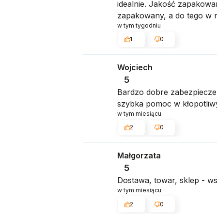
idealnie. Jakość zapakowa
zapakowany, a do tego w nis
w tym tygodniu
1
0
Wojciech
5
Bardzo dobre zabezpieczen
szybka pomoc w kłopotliwy
w tym miesiącu
2
0
Małgorzata
5
Dostawa, towar, sklep - 
w tym miesiącu
2
0