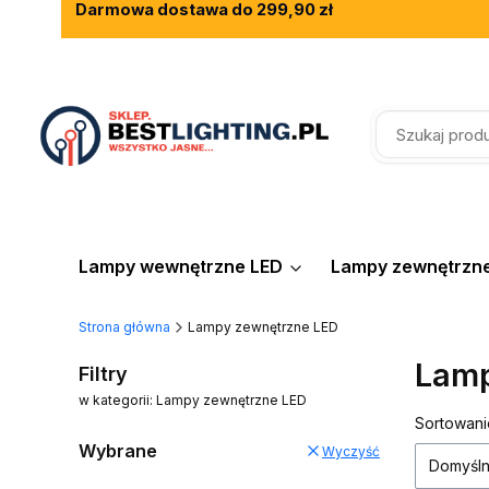
Darmowa dostawa do 299,90 zł
Rewelacyjne opinie klientów
Fachowe doradztwo
Lampy wewnętrzne LED
Lampy zewnętrzn
Strona główna
Lampy zewnętrzne LED
Lamp
Filtry
w kategorii: Lampy zewnętrzne LED
Lista
Sortowani
Wybrane
Wyczyść
Domyśl