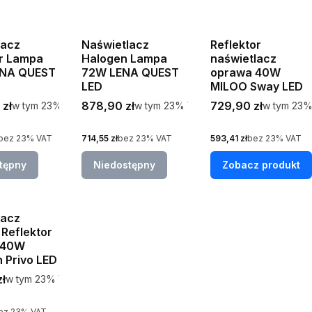
lacz
Naświetlacz
Reflektor
or Lampa
Halogen Lampa
naświetlacz
ENA QUEST
72W LENA QUEST
oprawa 40W
LED
MILOO Sway LED
tto
Cena brutto
Cena brutto
 zł
w tym %s VAT
878,90 zł
w tym %s VAT
729,90 zł
w tym %s 
w tym
23%
VAT
w tym
23%
VAT
w tym
23
Cena netto
Cena netto
bez 23% VAT
714,55 zł
bez 23% VAT
593,41 zł
bez 23% VAT
tępny
Niedostępny
Zobacz produkt
lacz
Reflektor
 40W
 Privo LED
tto
ł
w tym %s VAT
w tym
23%
VAT
ez 23% VAT