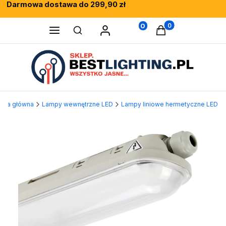
Darmowa dostawa do 299,90 zł
Rewelacyjne opinie klientów
Fachowe doradztwo
0
Produkty w koszy
Otwórz wyszukiwarkę
rona główna
Lampy wewnętrzne LED
Lampy liniowe hermetyczne LED