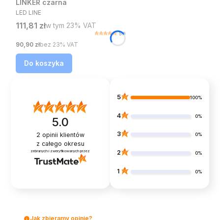
LINKER czarna
PRODUCENT
LED LINE
Cena brutto
111,81 zł
w tym %s VAT
w tym
23%
VAT
5.0
Cena netto
90,90 zł
bez 23% VAT
Do koszyka
5
100%
4
0%
5.0
3
2
opinii klientów
0%
z całego okresu
zebranych i zweryfikowanych przez
2
0%
1
0%
Jak zbieramy opinie?