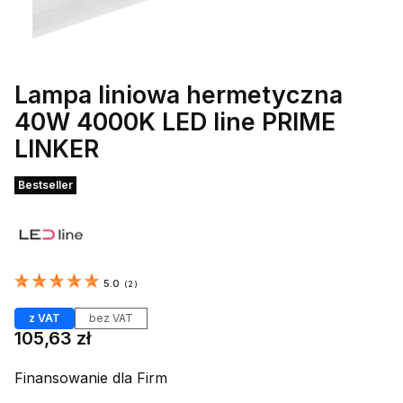
Lampa liniowa hermetyczna
40W 4000K LED line PRIME
LINKER
Etykiety
Bestseller
5.0
(
2
)
z VAT
bez VAT
Cena
105,63 zł
Finansowanie dla Firm