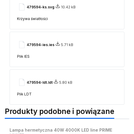
479594-ks.svg
10.42 kB
Krzywa światłości
479594-ies.ies
5.71 kB
Plik IES
479594-ldt.ldt
5.80 kB
Plik LDT
Produkty podobne i powiązane
Bestseller
Lampa hermetyczna 40W 4000K LED line PRIME