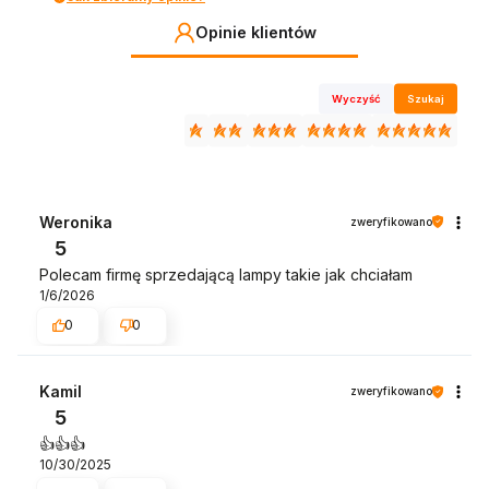
Opinie klientów
Wyczyść
Szukaj
Weronika
zweryfikowano
5
Polecam firmę sprzedającą lampy takie jak chciałam
1/6/2026
0
0
Kamil
zweryfikowano
5
👍️👍️👍️
10/30/2025