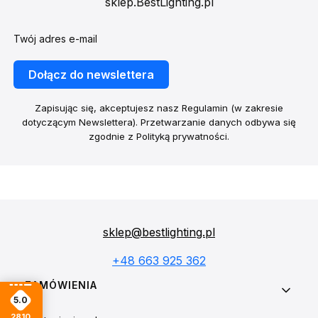
sklep.BestLighting.pl
Twój adres e-mail
Dołącz do newslettera
Zapisując się, akceptujesz nasz Regulamin (w zakresie
dotyczącym Newslettera). Przetwarzanie danych odbywa się
zgodnie z Polityką prywatności.
sklep@bestlighting.pl
+48 663 925 362
Linki w stopce
ZAMÓWIENIA
5.0
2810