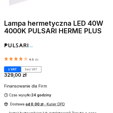
Lampa hermetyczna LED 40W
4000K PULSARI HERME PLUS
Etykiety
4.0
(
1
)
z VAT
bez VAT
Cena
329,00 zł
Finansowanie dla Firm
Czas wysyłki:
24 godziny
Dostawa
od 0,00 zł
- Kurier DPD