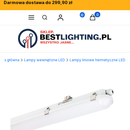
Darmowa dostawa do 299,90 zł
Rewelacyjne opinie klientów
Fachowe doradztwo
0
Produkty w koszy
Otwórz wyszukiwarkę
rona główna
Lampy wewnętrzne LED
Lampy liniowe hermetyczne LED