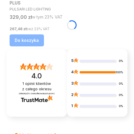
PLUS
PRODUCENT
PULSARI LED LIGHTING
Cena brutto
329,00 zł
w tym %s VAT
w tym
23%
VAT
Cena netto
267,48 zł
bez 23% VAT
Do koszyka
5
0%
4
100%
4.0
3
1
opinii klientów
0%
z całego okresu
zebranych i zweryfikowanych przez
2
0%
1
0%