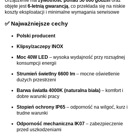
Urządzenie ma
żywotność ponad 50 000 godzin
oraz
objęte jest
6-letnią gwarancją
, co przekłada się na niskie
koszty eksploatacji i minimalne wymagania serwisowe
✅
Najważniejsze cechy
Polski producent
Klipsy/zaczepy INOX
Moc 40W LED
– wysoka wydajność przy rozsądnej
konsumpcji energii
Strumień świetlny 6600 lm
– mocne oświetlenie
dużych przestrzeni
Barwa światła 4000K (naturalna biała)
– komfort i
dobre warunki pracy
Stopień ochrony IP65
– odporność na wilgoć, kurz i
trudne warunki
Odporność mechaniczna IK07
– zabezpieczenie
przed uszkodzeniami