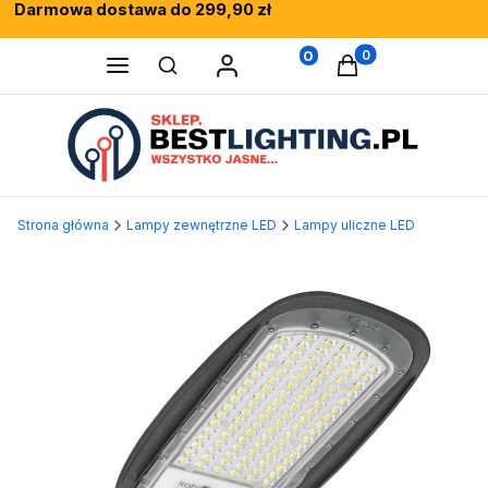
Darmowa dostawa do 299,90 zł
Rewelacyjne opinie klientów
Fachowe doradztwo
0
Produkty w koszy
Otwórz wyszukiwarkę
Strona główna
Lampy zewnętrzne LED
Lampy uliczne LED