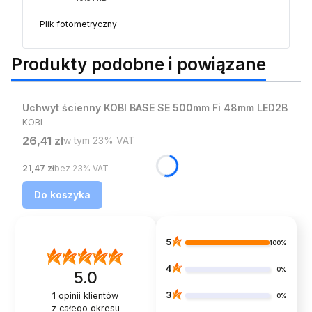
Plik fotometryczny
Produkty podobne i powiązane
Bestseller
Uchwyt ścienny KOBI BASE SE 500mm Fi 48mm LED2B
PRODUCENT
KOBI
Cena brutto
26,41 zł
w tym %s VAT
w tym
23%
VAT
Cena netto
21,47 zł
bez 23% VAT
Do koszyka
5
100%
4
0%
5.0
3
1
opinii klientów
0%
z całego okresu