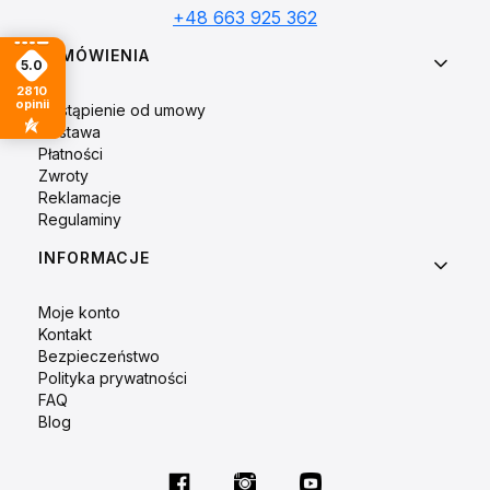
+48 663 925 362
Linki w stopce
ZAMÓWIENIA
5.0
2810
opinii
Odstąpienie od umowy
Dostawa
Płatności
Zwroty
Reklamacje
Regulaminy
INFORMACJE
Moje konto
Kontakt
Bezpieczeństwo
Polityka prywatności
FAQ
Blog