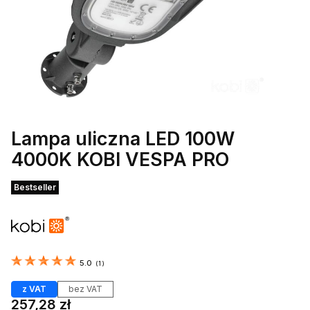
Lampa uliczna LED 100W
4000K KOBI VESPA PRO
Etykiety
Bestseller
5.0
(
1
)
z VAT
bez VAT
Cena
257,28 zł