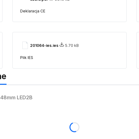
Deklaracja CE
201064-ies.ies
5.70 kB
Plik IES
ne
i 48mm LED2B