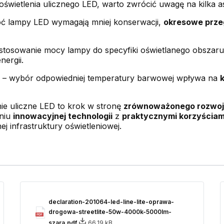
oświetlenia ulicznego LED, warto zwrócić uwagę na kilka 
ć lampy LED wymagają mniej konserwacji,
okresowe prze
stosowanie mocy lampy do specyfiki oświetlanego obszar
ergii.
– wybór odpowiedniej temperatury barwowej wpływa na
ie uliczne LED to krok w stronę
zrównoważonego rozwo
eniu
innowacyjnej technologii
z
praktycznymi korzyściam
j infrastruktury oświetleniowej.
declaration-201064-led-line-lite-oprawa-
drogowa-streetlite-50w-4000k-5000lm-
szara.pdf
66.19 kB