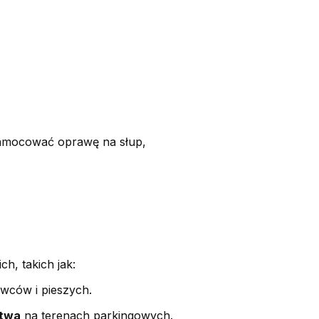
amocować oprawę na słup,
h, takich jak:
owców i pieszych.
stwa
na terenach parkingowych.