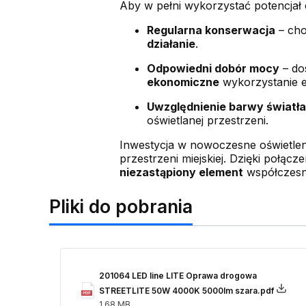
Aby w pełni wykorzystać potencjał 
Regularna konserwacja
– cho
działanie
.
Odpowiedni dobór mocy
– do
ekonomiczne
wykorzystanie en
Uwzględnienie barwy światła
oświetlanej przestrzeni.
Inwestycja w nowoczesne oświetlen
przestrzeni miejskiej. Dzięki połącz
niezastąpiony element
współczesne
Pliki do pobrania
201064 LED line LITE Oprawa drogowa
STREETLITE 50W 4000K 5000lm szara.pdf
1.68 MB