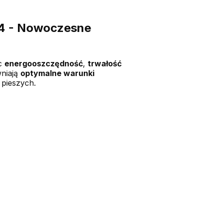
4 - Nowoczesne
ąc
energooszczędność
,
trwałość
wniają
optymalne warunki
 pieszych.