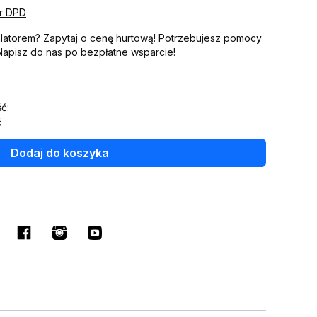
er DPD
talatorem? Zapytaj o cenę hurtową! Potrzebujesz pomocy
 Napisz do nas po bezpłatne wsparcie!
ć:
ć
Dodaj do koszyka