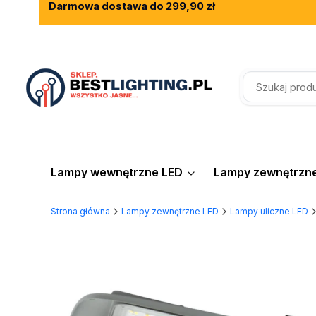
Darmowa dostawa do 299,90 zł
Rewelacyjne opinie klientów
Fachowe doradztwo
Lampy wewnętrzne LED
Lampy zewnętrzn
Strona główna
Lampy zewnętrzne LED
Lampy uliczne LED