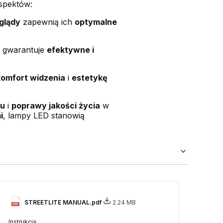
aspektów:
glądy
zapewnią ich
optymalne
u gwarantuje
efektywne i
komfort widzenia
i
estetykę
ju
i
poprawy jakości życia
w
i
, lampy LED stanowią
STREETLITE MANUAL.pdf
2.24 MB
Instrukcja