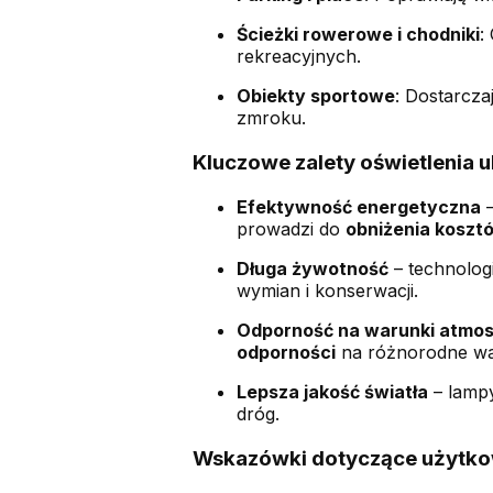
Ścieżki rowerowe i chodniki
:
rekreacyjnych.
Obiekty sportowe
: Dostarcza
zmroku.
Kluczowe zalety oświetlenia 
Efektywność energetyczna
–
prowadzi do
obniżenia kosztó
Długa żywotność
– technolog
wymian i konserwacji.
Odporność na warunki atmo
odporności
na różnorodne war
Lepsza jakość światła
– lamp
dróg.
Wskazówki dotyczące użytko