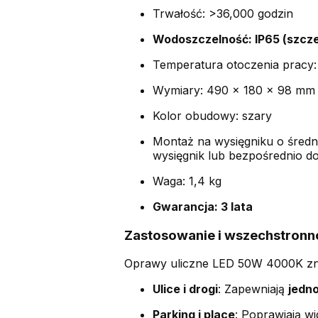
Trwałość: >36,000 godzin
Wodoszczelność: IP65 (szcze
Temperatura otoczenia pracy:
Wymiary: 490 x 180 x 98 m
Kolor obudowy: szary
Montaż na wysięgniku o śre
wysięgnik lub bezpośrednio d
Waga: 1,4 kg
Gwarancja: 3 lata
Zastosowanie i wszechstronn
Oprawy uliczne LED 50W 4000K znaj
Ulice i drogi
: Zapewniają
jedno
Parking i place
: Poprawiają w