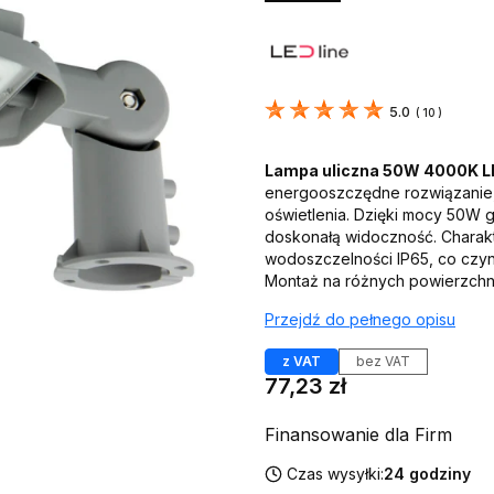
5.0
(
10
)
Lampa uliczna 50W 4000K L
energooszczędne rozwiązanie
oświetlenia. Dzięki mocy 50W g
doskonałą widoczność. Charakt
wodoszczelności IP65, co czy
Montaż na różnych powierzchni
Przejdź do pełnego opisu
z VAT
bez VAT
Cena
77,23 zł
Finansowanie dla Firm
Czas wysyłki:
24 godziny