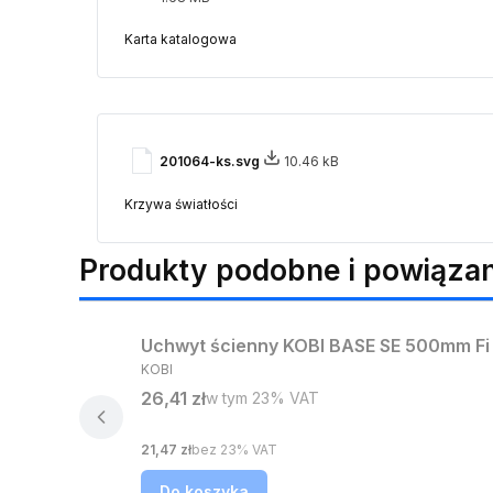
Karta katalogowa
201064-ks.svg
10.46 kB
Krzywa światłości
Produkty podobne i powiąza
Bestseller
Uchwyt ścienny KOBI BASE SE 500mm F
PRODUCENT
KOBI
Cena brutto
26,41 zł
w tym %s VAT
w tym
23%
VAT
Cena netto
21,47 zł
bez 23% VAT
Do koszyka