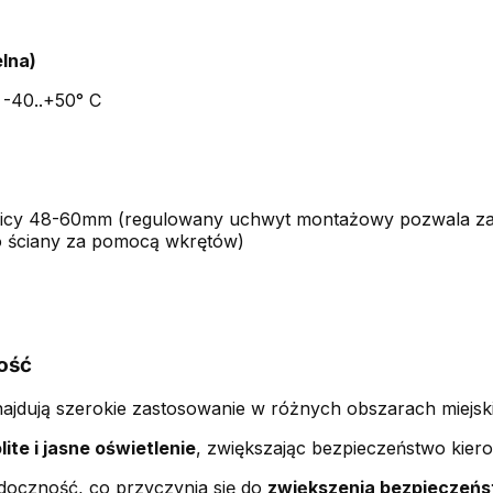
lna)
 -40..+50° C
m
dnicy 48-60mm (regulowany uchwyt montażowy pozwala z
o ściany za pomocą wkrętów)
ość
dują szerokie zastosowanie w różnych obszarach miejskic
lite i jasne oświetlenie
, zwiększając bezpieczeństwo kier
idoczność, co przyczynia się do
zwiększenia bezpieczeń