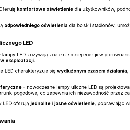
 Oferują
komfortowe oświetlenie
dla użytkowników, podno
ją
odpowiedniego oświetlenia
dla boisk i stadionów, umożl
ulicznego LED
 lampy LED zużywają znacznie mniej energii w porównaniu 
w eksploatacji
.
ia LED charakteryzuje się
wydłużonym czasem działania
,
sferyczne
– nowoczesne lampy uliczne LED są projektowa
unki pogodowe, co zapewnia ich niezawodność przez cał
y LED oferują
jednolite
i
jasne oświetlenie
, poprawiając 
wania