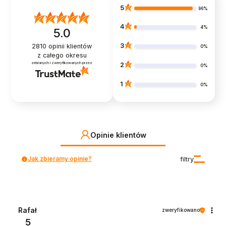
5
96%
4
4%
5.0
3
2810
opinii klientów
0%
z całego okresu
zebranych i zweryfikowanych przez
2
0%
1
0%
Opinie klientów
Jak zbieramy opinie?
filtry
Rafał
zweryfikowano
5