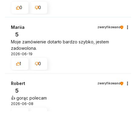
0
0
Mariia
zweryfikowano
5
Moje zamówienie dotarło bardzo szybko, jestem
zadowolona.
2026-06-19
1
0
Robert
zweryfikowano
5
👍️ gorąc polecam
2026-06-08
2
0
Jan
zweryfikowano