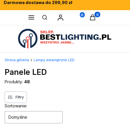
Darmowa dostawa do 299,90 zł
Rewelacyjne opinie klientów
Fachowe doradztwo
0
Produkty w koszy
Otwórz wyszukiwarkę
Strona główna
Lampy wewnętrzne LED
Panele LED
Produkty:
48
Filtry
Lista produktów
Sortowanie:
Domyślne