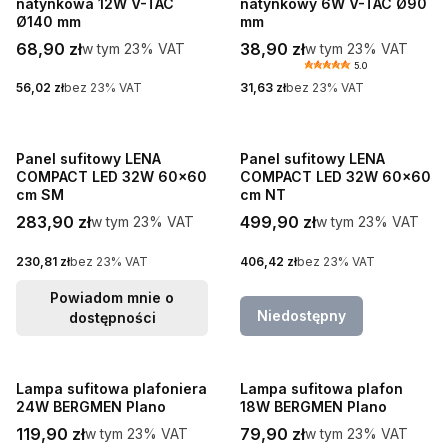
natynkowa 12W V-TAC
natynkowy 6W V-TAC Ø90
Ø140 mm
mm
Cena brutto
Cena brutto
68,90 zł
w tym %s VAT
38,90 zł
w tym %s VAT
w tym
23%
VAT
w tym
23%
VAT
5.0
Cena netto
Cena netto
56,02 zł
bez 23% VAT
31,63 zł
bez 23% VAT
Panel sufitowy LENA
Panel sufitowy LENA
COMPACT LED 32W 60x60
COMPACT LED 32W 60x60
cm SM
cm NT
Cena brutto
Cena brutto
283,90 zł
w tym %s VAT
499,90 zł
w tym %s VAT
w tym
23%
VAT
w tym
23%
VAT
Cena netto
Cena netto
230,81 zł
bez 23% VAT
406,42 zł
bez 23% VAT
Powiadom mnie o
Niedostępny
dostępności
Lampa sufitowa plafoniera
Lampa sufitowa plafon
24W BERGMEN Plano
18W BERGMEN Plano
Cena brutto
Cena brutto
119,90 zł
w tym %s VAT
79,90 zł
w tym %s VAT
w tym
23%
VAT
w tym
23%
VAT