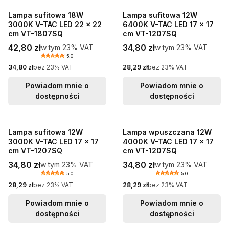
Lampa sufitowa 18W
Lampa sufitowa 12W
3000K V-TAC LED 22 x 22
6400K V-TAC LED 17 x 17
cm VT-1807SQ
cm VT-1207SQ
Cena brutto
Cena brutto
42,80 zł
w tym %s VAT
34,80 zł
w tym %s VAT
w tym
23%
VAT
w tym
23%
VAT
5.0
Cena netto
Cena netto
34,80 zł
bez 23% VAT
28,29 zł
bez 23% VAT
Powiadom mnie o
Powiadom mnie o
dostępności
dostępności
Lampa sufitowa 12W
Lampa wpuszczana 12W
3000K V-TAC LED 17 x 17
4000K V-TAC LED 17 x 17
cm VT-1207SQ
cm VT-1207SQ
Cena brutto
Cena brutto
34,80 zł
w tym %s VAT
34,80 zł
w tym %s VAT
w tym
23%
VAT
w tym
23%
VAT
5.0
5.0
Cena netto
Cena netto
28,29 zł
bez 23% VAT
28,29 zł
bez 23% VAT
Powiadom mnie o
Powiadom mnie o
dostępności
dostępności