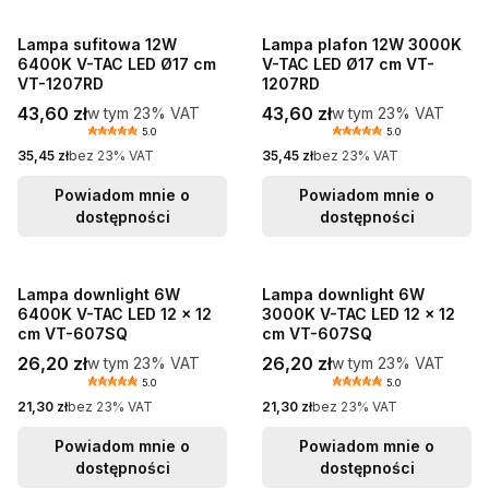
Lampa sufitowa 12W
Lampa plafon 12W 3000K
6400K V-TAC LED Ø17 cm
V-TAC LED Ø17 cm VT-
VT-1207RD
1207RD
Cena brutto
Cena brutto
43,60 zł
w tym %s VAT
43,60 zł
w tym %s VAT
w tym
23%
VAT
w tym
23%
VAT
5.0
5.0
Cena netto
Cena netto
35,45 zł
bez 23% VAT
35,45 zł
bez 23% VAT
Powiadom mnie o
Powiadom mnie o
dostępności
dostępności
Lampa downlight 6W
Lampa downlight 6W
6400K V-TAC LED 12 x 12
3000K V-TAC LED 12 x 12
cm VT-607SQ
cm VT-607SQ
Cena brutto
Cena brutto
26,20 zł
w tym %s VAT
26,20 zł
w tym %s VAT
w tym
23%
VAT
w tym
23%
VAT
5.0
5.0
Cena netto
Cena netto
21,30 zł
bez 23% VAT
21,30 zł
bez 23% VAT
Powiadom mnie o
Powiadom mnie o
dostępności
dostępności