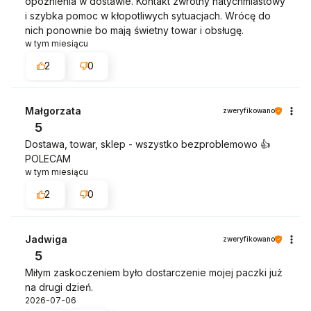
opóźnienia w dostawie. Kontakt zwrotny natychmiastowy
i szybka pomoc w kłopotliwych sytuacjach. Wrócę do
nich ponownie bo mają świetny towar i obsługę.
w tym miesiącu
2
0
Małgorzata
zweryfikowano
5
Dostawa, towar, sklep - wszystko bezproblemowo 👍️
POLECAM
w tym miesiącu
2
0
Jadwiga
zweryfikowano
5
Miłym zaskoczeniem było dostarczenie mojej paczki już
na drugi dzień.
2026-07-06