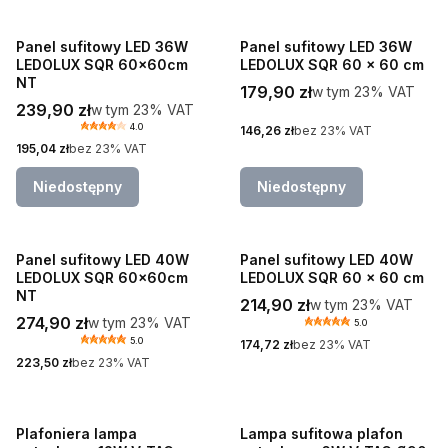
Panel sufitowy LED 36W
Panel sufitowy LED 36W
LEDOLUX SQR 60x60cm
LEDOLUX SQR 60 x 60 cm
NT
Cena brutto
179,90 zł
w tym %s VAT
w tym
23%
VAT
Cena brutto
239,90 zł
w tym %s VAT
w tym
23%
VAT
4.0
Cena netto
146,26 zł
bez 23% VAT
Cena netto
195,04 zł
bez 23% VAT
Niedostępny
Niedostępny
Panel sufitowy LED 40W
Panel sufitowy LED 40W
LEDOLUX SQR 60x60cm
LEDOLUX SQR 60 x 60 cm
NT
Cena brutto
214,90 zł
w tym %s VAT
w tym
23%
VAT
Cena brutto
274,90 zł
w tym %s VAT
w tym
23%
VAT
5.0
5.0
Cena netto
174,72 zł
bez 23% VAT
Cena netto
223,50 zł
bez 23% VAT
Plafoniera lampa
Lampa sufitowa plafon