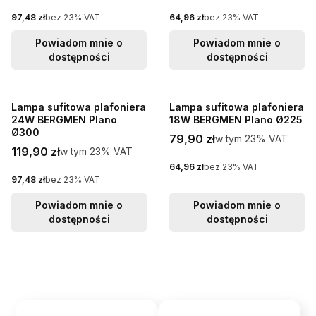
Cena netto
Cena netto
97,48 zł
bez 23% VAT
64,96 zł
bez 23% VAT
Powiadom mnie o
Powiadom mnie o
dostępności
dostępności
Lampa sufitowa plafoniera
Lampa sufitowa plafoniera
24W BERGMEN Plano
18W BERGMEN Plano Ø225
Ø300
Cena brutto
79,90 zł
w tym %s VAT
w tym
23%
VAT
Cena brutto
119,90 zł
w tym %s VAT
w tym
23%
VAT
Cena netto
64,96 zł
bez 23% VAT
Cena netto
97,48 zł
bez 23% VAT
Powiadom mnie o
Powiadom mnie o
dostępności
dostępności