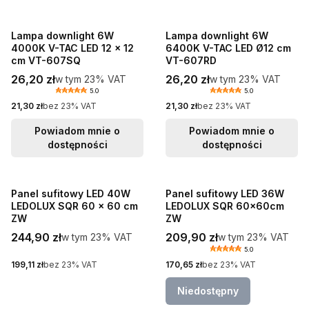
Lampa downlight 6W
Lampa downlight 6W
4000K V-TAC LED 12 x 12
6400K V-TAC LED Ø12 cm
cm VT-607SQ
VT-607RD
Cena brutto
Cena brutto
26,20 zł
w tym %s VAT
26,20 zł
w tym %s VAT
w tym
23%
VAT
w tym
23%
VAT
5.0
5.0
Cena netto
Cena netto
21,30 zł
bez 23% VAT
21,30 zł
bez 23% VAT
Powiadom mnie o
Powiadom mnie o
dostępności
dostępności
Panel sufitowy LED 40W
Panel sufitowy LED 36W
LEDOLUX SQR 60 x 60 cm
LEDOLUX SQR 60x60cm
ZW
ZW
Cena brutto
Cena brutto
244,90 zł
w tym %s VAT
209,90 zł
w tym %s VAT
w tym
23%
VAT
w tym
23%
VAT
5.0
Cena netto
Cena netto
199,11 zł
bez 23% VAT
170,65 zł
bez 23% VAT
Niedostępny