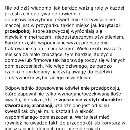
Nie od dziś wiadomo, jak bardzo ważną rolę w każdej
przestrzeni odgrywa odpowiednio
dopasowane/wybrane oświetlenie. Oczywiście nie
inaczej jest w przypadku takich miejsc jak
korytarz i
przedpokój
, które zazwyczaj wyróżniają się
niewielkim metrażem i niedostatecznym oświetleniem.
Bardzo często wspomniane wyżej przestrzenie
traktowane są po „macoszemu”. Wiele osób uważa te
miejsca za mało znaczące, tym bardziej że życie
domowe lub firmowe tak naprawdę toczy się w innych
pomieszczeniach. Nic więc dziwnego, że bardzo
rzadko przykładamy należytą uwagę do estetyki i
efektywności wybieranego oświetlenia.
Odpowiednio dopasowane oświetlenie przedpokoju,
które zapewni nie tylko wymaganą/oczekiwaną ilość
światła, ale także, które
wpisze się w styl i charakter
stworzonej aranżacji
, uzależnione jest od kilku
kwestii takich jak m.in. kształt i wielkość
wspomnianego pomieszczenia. Warto jest mieć
również na uwadze fakt, że przedpokój lub korytarz w
mieszkaniach, domach oraz przestrzeniach