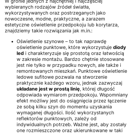
W gronie jednych z najchętniej i najczęściej
wybieranych rodzajów źródeł światła,
wykorzystywanych oraz postrzeganych jako
nowoczesne, modne, praktyczne, a zarazem
estetyczne oświetlenie przedpokoju lub korytarza,
znajdziemy takie rozwiązania jak m.in.:
Oświetlenie szynowe – to tak naprawdę
oświetlenie punktowe, które wykorzystuje
diody
led
i charakteryzuje się prostotą oraz łatwością
w zakresie montażu. Bardzo chętnie stosowane
jest nie tylko w przypadku nowych, ale także i
remontowanych mieszkań. Punktowe oświetlenie
ledowe sufitowe pozwala na stworzenie
praktycznie każdego wzoru, jednak zazwyczaj
układane jest w prostą linię
, której długość
odpowiada wymiarom przedpokoju. Wspomniany
efekt możliwy jest do osiągnięcia przez łączenie
ze sobą kilku szyn do momentu uzyskania
wymaganej długości. Ilość wykorzystanych
reflektorów punktowych, zależy od
indywidualnych potrzeb. Ważne jest, aby zostały
one rozmieszczone oraz ukierunkowane w taki