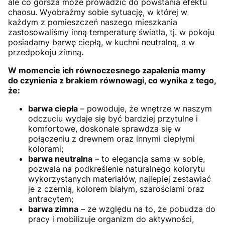
ale co gorsza może prowadzić do powstania efektu
chaosu. Wyobraźmy sobie sytuację, w której w
każdym z pomieszczeń naszego mieszkania
zastosowaliśmy inną temperaturę światła, tj. w pokoju
posiadamy barwę ciepłą, w kuchni neutralną, a w
przedpokoju zimną.
W momencie ich równoczesnego zapalenia mamy
do czynienia z brakiem równowagi, co wynika z tego,
że:
barwa ciepła
– powoduje, że wnętrze w naszym
odczuciu wydaje się być bardziej przytulne i
komfortowe, doskonale sprawdza się w
połączeniu z drewnem oraz innymi ciepłymi
kolorami;
barwa neutralna
– to elegancja sama w sobie,
pozwala na podkreślenie naturalnego kolorytu
wykorzystanych materiałów, najlepiej zestawiać
je z czernią, kolorem białym, szarościami oraz
antracytem;
barwa zimna
­ – ze względu na to, że pobudza do
pracy i mobilizuje organizm do aktywności,