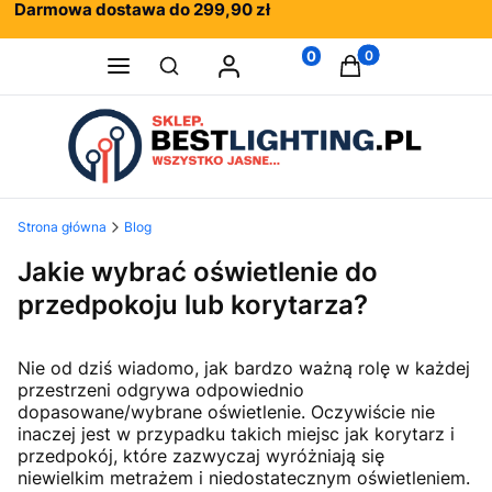
Darmowa dostawa do 299,90 zł
Rewelacyjne opinie klientów
Fachowe doradztwo
0
Produkty w koszy
Otwórz wyszukiwarkę
Strona główna
Blog
Jakie wybrać oświetlenie do
przedpokoju lub korytarza?
Nie od dziś wiadomo, jak bardzo ważną rolę w każdej
przestrzeni odgrywa odpowiednio
dopasowane/wybrane oświetlenie. Oczywiście nie
inaczej jest w przypadku takich miejsc jak korytarz i
przedpokój, które zazwyczaj wyróżniają się
niewielkim metrażem i niedostatecznym oświetleniem.