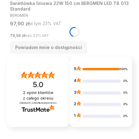
Świetlówka liniowa 22W 150 cm BERGMEN LED T8 G13
Standard
PRODUCENT
BERGMEN
Cena brutto
97,90 zł
w tym %s VAT
w tym
23%
VAT
Cena netto
79,59 zł
bez 23% VAT
Powiadom mnie o dostępności
5
100%
4
0%
5.0
3
2
opinii klientów
0%
z całego okresu
zebranych i zweryfikowanych przez
2
0%
1
0%