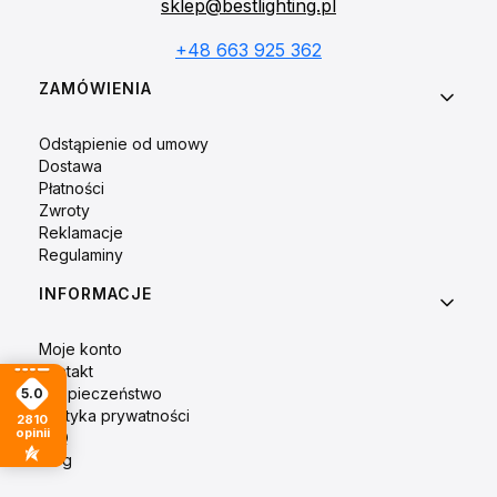
sklep@bestlighting.pl
+48 663 925 362
Linki w stopce
ZAMÓWIENIA
Odstąpienie od umowy
Dostawa
Płatności
Zwroty
Reklamacje
Regulaminy
INFORMACJE
Moje konto
Kontakt
Bezpieczeństwo
5.0
Polityka prywatności
2810
opinii
FAQ
Blog