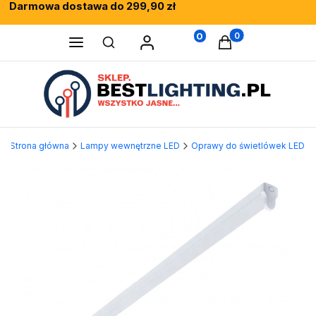
Darmowa dostawa do 299,90 zł
Rewelacyjne opinie klientów
Fachowe doradztwo
0
Produkty w koszy
Otwórz wyszukiwarkę
Strona główna
Lampy wewnętrzne LED
Oprawy do świetlówek LED