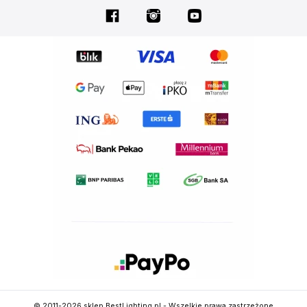
© 2011-2026 sklep.BestLighting.pl - Wszelkie prawa zastrzeżone