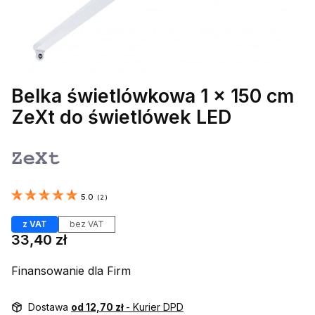
Belka świetlówkowa 1 x 150 cm
ZeXt do świetlówek LED
Etykiety
5.0
(
2
)
z VAT
bez VAT
Cena
33,40 zł
Finansowanie dla Firm
Dostawa
od 12,70 zł
- Kurier DPD