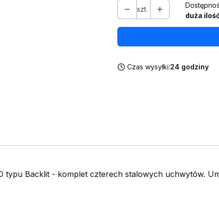
Dostępnoś
szt.
duża iloś
Czas wysyłki:
24 godziny
 typu Backlit - komplet czterech stalowych uchwytów. Umo