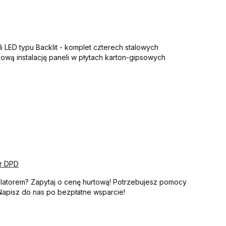
 LED typu Backlit - komplet czterech stalowych
ową instalację paneli w płytach karton-gipsowych
er DPD
talatorem? Zapytaj o cenę hurtową! Potrzebujesz pomocy
 Napisz do nas po bezpłatne wsparcie!