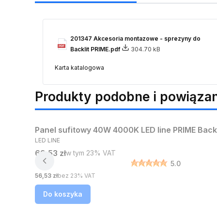
201347 Akcesoria montazowe - sprezyny do
Backlit PRIME.pdf
304.70 kB
Karta katalogowa
Produkty podobne i powiąza
Bestseller
Panel sufitowy 40W 4000K LED line PRIME Back
PRODUCENT
LED LINE
Cena brutto
69,53 zł
w tym %s VAT
w tym
23%
VAT
5.0
Cena netto
56,53 zł
bez 23% VAT
Do koszyka