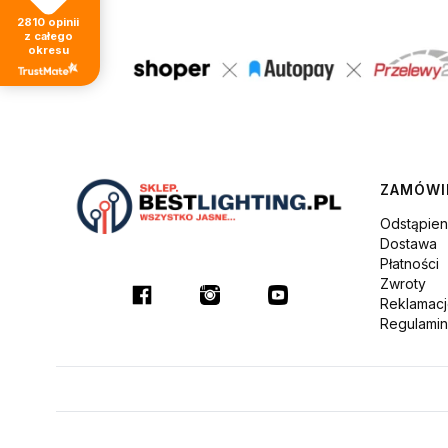
2810
opinii
z całego
okresu
Linki
ZAMÓWI
Odstąpie
Dostawa
Płatności
Zwroty
Reklamac
Regulami