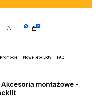
0
Produkty w koszyku: 0. Zobacz szczegó
Promocje
Nowe produkty
FAQ
E Akcesoria montażowe -
cklit