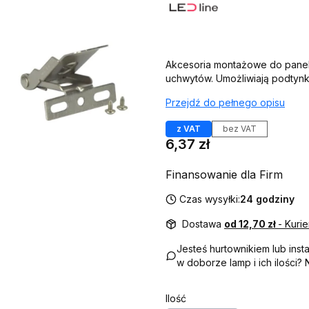
Akcesoria montażowe do paneli
uchwytów. Umożliwiają podtynk
Przejdź do pełnego opisu
z VAT
bez VAT
Cena
6,37 zł
Finansowanie dla Firm
Czas wysyłki:
24 godziny
Dostawa
od 12,70 zł
- Kuri
Jesteś hurtownikiem lub ins
w doborze lamp i ich ilości?
Ilość