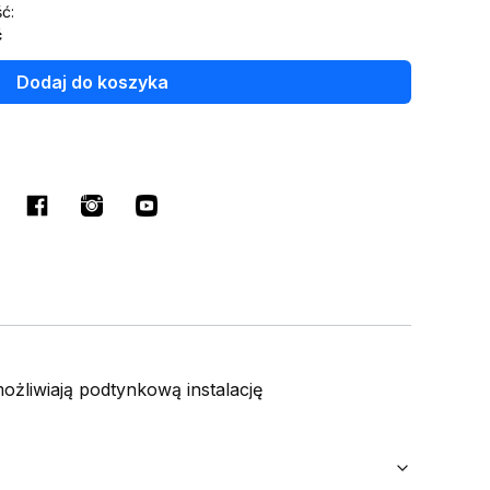
ć:
ć
Dodaj do koszyka
żliwiają podtynkową instalację