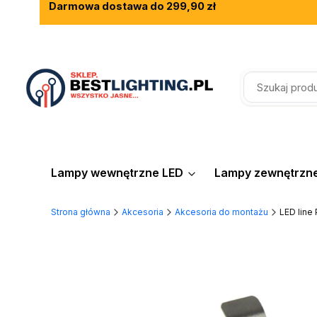
Darmowa dostawa do 299,90 zł
Rewelacyjne opinie klientów
Fachowe doradztwo
Lampy wewnętrzne LED
Lampy zewnętrzn
Strona główna
Akcesoria
Akcesoria do montażu
LED line