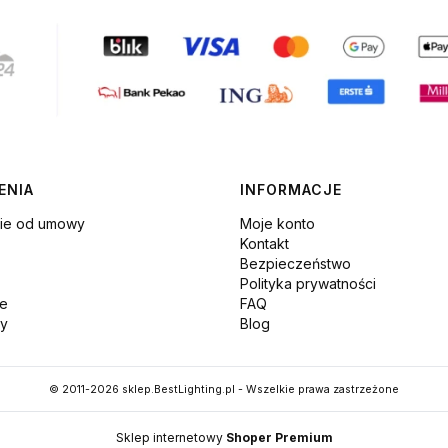
 w stopce
ENIA
INFORMACJE
nie od umowy
Moje konto
Kontakt
Bezpieczeństwo
Polityka prywatności
je
FAQ
ny
Blog
© 2011-2026 sklep.BestLighting.pl - Wszelkie prawa zastrzeżone
Sklep internetowy
Shoper Premium