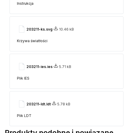
Instrukcja
203211-ks.svg
10.46 kB
Krzywa światłości
203211-ies.ies
5.71 kB
Plik IES
203211-ldt.ldt
5.78 kB
Plik LDT
Produkty podobne i powiązane