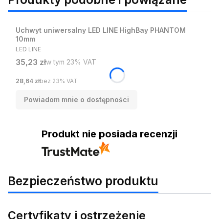
Uchwyt uniwersalny LED LINE HighBay PHANTOM
10mm
PRODUCENT
LED LINE
Cena brutto
35,23 zł
w tym %s VAT
w tym
23%
VAT
Cena netto
28,64 zł
bez 23% VAT
Powiadom mnie o dostępności
Produkt nie posiada recenzji
Bezpieczeństwo produktu
Certyfikaty i ostrzeżenie