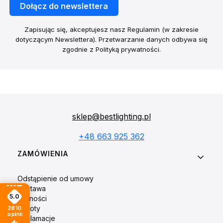
Dołącz do newslettera
Zapisując się, akceptujesz nasz Regulamin (w zakresie
dotyczącym Newslettera). Przetwarzanie danych odbywa się
zgodnie z Polityką prywatności.
sklep@bestlighting.pl
+48 663 925 362
Linki w stopce
ZAMÓWIENIA
Odstąpienie od umowy
Dostawa
5.0
Płatności
Zwroty
2810
opinii
Reklamacje