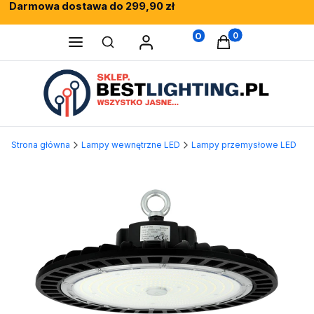
Darmowa dostawa do 299,90 zł
Rewelacyjne opinie klientów
Fachowe doradztwo
0
Produkty w koszy
Otwórz wyszukiwarkę
Strona główna
Lampy wewnętrzne LED
Lampy przemysłowe LED