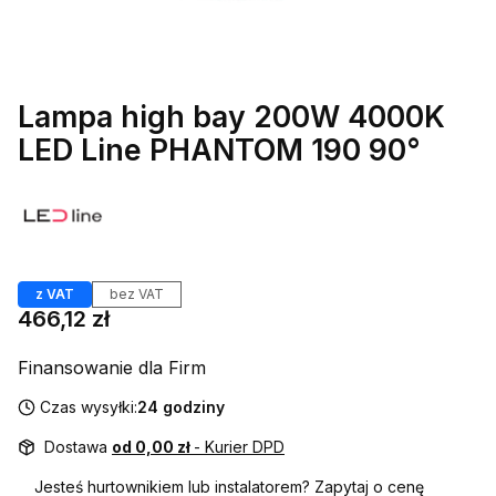
Lampa high bay 200W 4000K
LED Line PHANTOM 190 90°
Etykiety
z VAT
bez VAT
Cena
466,12 zł
Finansowanie dla Firm
Czas wysyłki:
24 godziny
Dostawa
od 0,00 zł
- Kurier DPD
Jesteś hurtownikiem lub instalatorem? Zapytaj o cenę