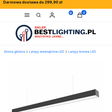
Darmowa dostawa do 299,90 zł
Rewelacyjne opinie klientów
Fachowe doradztwo
0
Produkty w koszy
Otwórz wyszukiwarkę
Strona główna
Lampy wewnętrzne LED
Lampy liniowe LED