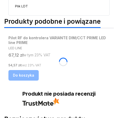
Plik LDT
Produkty podobne i powiązane
Bestseller
Pilot RF do kontrolera VARIANTE DIM/CCT PRIME LED
line PRIME
Nowość
PRODUCENT
LED LINE
Cena brutto
67,12 zł
w tym %s VAT
w tym
23%
VAT
Cena netto
54,57 zł
bez 23% VAT
Do koszyka
Produkt nie posiada recenzji