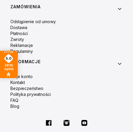
Linki w stopce
ZAMÓWIENIA
Odstąpienie od umowy
Dostawa
Płatności
Zwroty
Reklamacje
Regulaminy
5.0
INFORMACJE
2810
opinii
Moje konto
Kontakt
Bezpieczeństwo
Polityka prywatności
FAQ
Blog