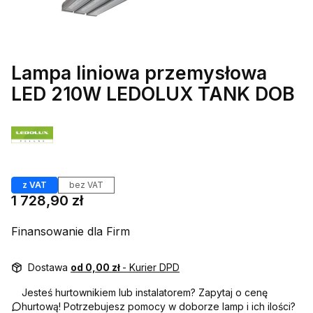
Lampa liniowa przemysłowa
LED 210W LEDOLUX TANK DOB
Etykiety
z VAT
bez VAT
Cena
1 728,90 zł
Finansowanie dla Firm
Dostawa
od 0,00 zł
- Kurier DPD
Jesteś hurtownikiem lub instalatorem? Zapytaj o cenę
hurtową! Potrzebujesz pomocy w doborze lamp i ich ilości?