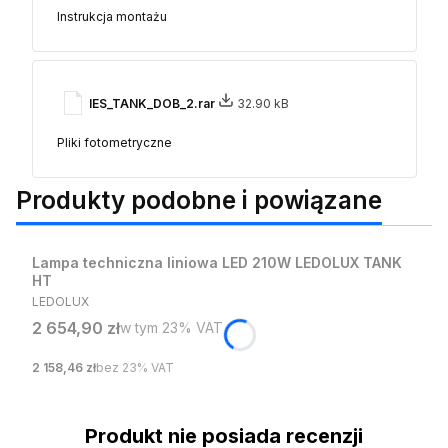
Instrukcja montażu
IES_TANK_DOB_2.rar
32.90 kB
Pliki fotometryczne
Produkty podobne i powiązane
Lampa techniczna liniowa LED 210W LEDOLUX TANK
HT
PRODUCENT
LEDOLUX
Cena brutto
2 654,90 zł
w tym %s VAT
w tym
23%
VAT
Cena netto
2 158,46 zł
bez 23% VAT
Produkt nie posiada recenzji