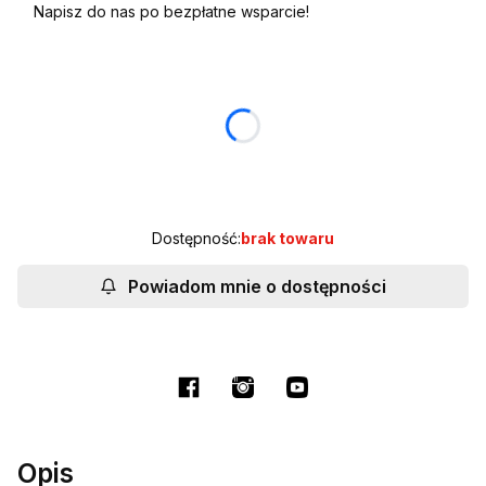
Napisz do nas po bezpłatne wsparcie!
Wybierz wariant produktu:
Poszczególne warianty mogą różnić się ceną
*
WYBIERZ KLOSZ
Wybierz
Dostępność:
brak towaru
Powiadom mnie o dostępności
Opis