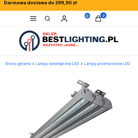
Darmowa dostawa do 299,90 zł
Rewelacyjne opinie klientów
Fachowe doradztwo
0
Produkty w koszy
Otwórz wyszukiwarkę
Strona główna
Lampy wewnętrzne LED
Lampy przemysłowe LED