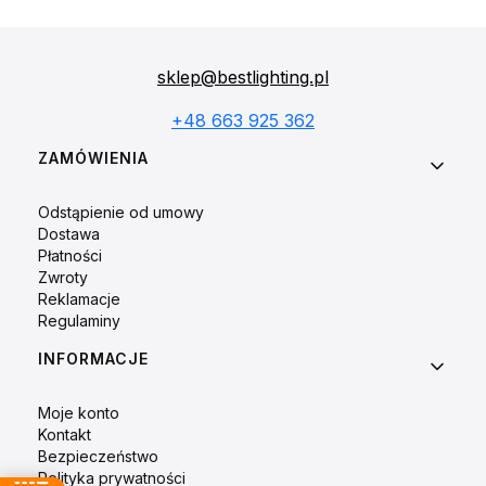
sklep@bestlighting.pl
+48 663 925 362
Linki w stopce
ZAMÓWIENIA
Odstąpienie od umowy
Dostawa
Płatności
Zwroty
Reklamacje
Regulaminy
INFORMACJE
Moje konto
Kontakt
Bezpieczeństwo
Polityka prywatności