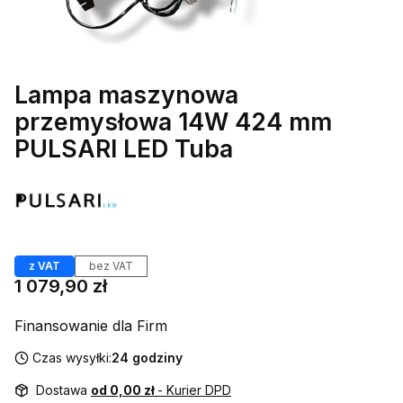
Lampa maszynowa
przemysłowa 14W 424 mm
PULSARI LED Tuba
Etykiety
z VAT
bez VAT
Cena
1 079,90 zł
Finansowanie dla Firm
Czas wysyłki:
24 godziny
Dostawa
od 0,00 zł
- Kurier DPD