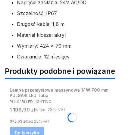
Napięcie zasilania: 24V AC/DC
Szczelność: IP67
Długość kabla: 1,8 m
Materiał klosza: akryl
Wymiary: 424 x 70 mm
Gwarancja: 12 miesięcy
Produkty podobne i powiązane
Lampa przemysłowa maszynowa 14W 700 mm
PULSARI LED Tuba
PRODUCENT
PULSARI LED LIGHTING
Cena brutto
1 199,90 zł
w tym %s VAT
w tym
23%
VAT
Cena netto
975,53 zł
bez 23% VAT
Do koszyka