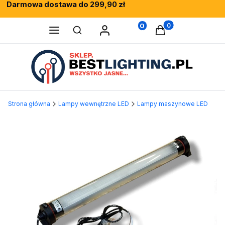
Darmowa dostawa do 299,90 zł
Rewelacyjne opinie klientów
Fachowe doradztwo
0
Produkty w koszy
Otwórz wyszukiwarkę
Strona główna
Lampy wewnętrzne LED
Lampy maszynowe LED