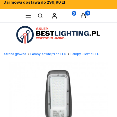
Darmowa dostawa do 299,90 zł
Rewelacyjne opinie klientów
Fachowe doradztwo
0
Produkty w koszy
Otwórz wyszukiwarkę
Strona główna
Lampy zewnętrzne LED
Lampy uliczne LED