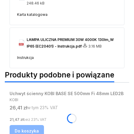
248.46 kB
Karta katalogowa
LAMPA ULICZNA PREMIUM 30W 4000K 130lm_W
IP65 (EC20401) - Instrukcja.pdf
3.16 MB
Instrukcja
Produkty podobne i powiązane
Bestseller
Uchwyt ścienny KOBI BASE SE 500mm Fi 48mm LED2B
PRODUCENT
KOBI
Cena brutto
26,41 zł
w tym %s VAT
w tym
23%
VAT
Cena netto
21,47 zł
bez 23% VAT
Do koszyka