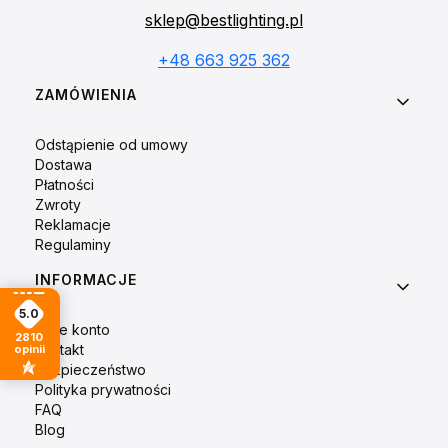
sklep@bestlighting.pl
+48 663 925 362
Linki w stopce
ZAMÓWIENIA
Odstąpienie od umowy
Dostawa
Płatności
Zwroty
Reklamacje
Regulaminy
INFORMACJE
5.0
Moje konto
2810
Kontakt
opinii
Bezpieczeństwo
Polityka prywatności
FAQ
Blog