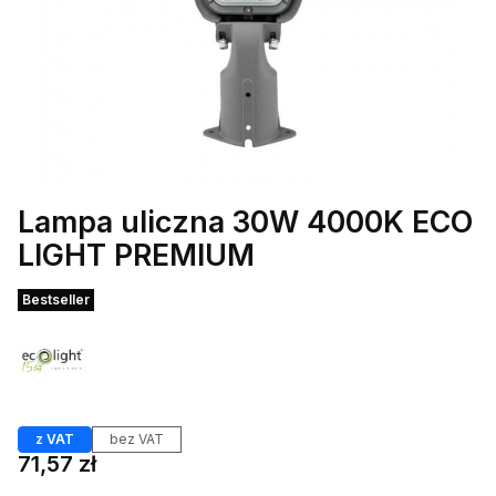
Lampa uliczna 30W 4000K ECO
LIGHT PREMIUM
Etykiety
Bestseller
z VAT
bez VAT
Cena
71,57 zł