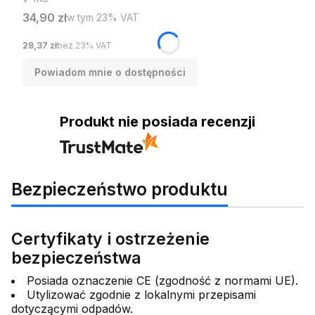
Cena brutto
34,90 zł
w tym %s VAT
w tym
23%
VAT
Cena netto
28,37 zł
bez 23% VAT
Powiadom mnie o dostępności
Produkt nie posiada recenzji
Bezpieczeństwo produktu
Certyfikaty i ostrzeżenie
bezpieczeństwa
Posiada oznaczenie CE (zgodność z normami UE).
Utylizować zgodnie z lokalnymi przepisami
dotyczącymi odpadów.