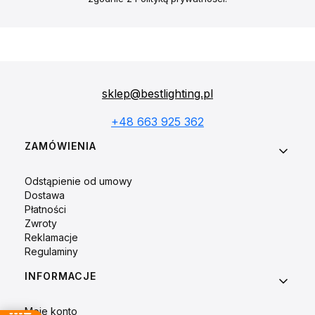
sklep@bestlighting.pl
+48 663 925 362
Linki w stopce
ZAMÓWIENIA
Odstąpienie od umowy
Dostawa
Płatności
Zwroty
Reklamacje
Regulaminy
INFORMACJE
Moje konto