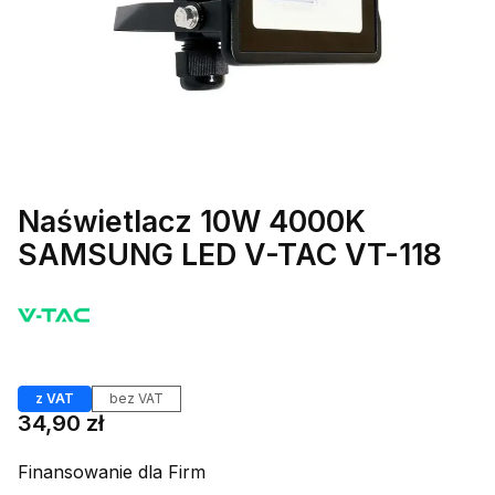
Naświetlacz 10W 4000K
SAMSUNG LED V-TAC VT-118
Etykiety
z VAT
bez VAT
Cena
34,90 zł
Finansowanie dla Firm