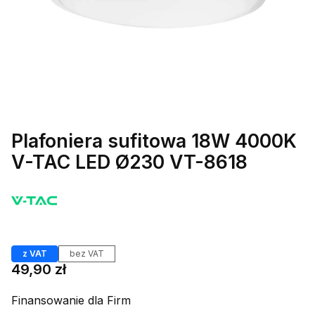
Plafoniera sufitowa 18W 4000K
V-TAC LED Ø230 VT-8618
Etykiety
z VAT
bez VAT
Cena
49,90 zł
Finansowanie dla Firm