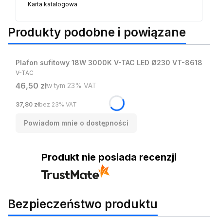
Karta katalogowa
Produkty podobne i powiązane
Plafon sufitowy 18W 3000K V-TAC LED Ø230 VT-8618
PRODUCENT
V-TAC
Cena brutto
46,50 zł
w tym %s VAT
w tym
23%
VAT
Cena netto
37,80 zł
bez 23% VAT
Powiadom mnie o dostępności
Produkt nie posiada recenzji
Bezpieczeństwo produktu