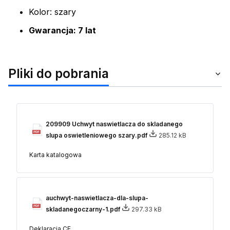
Kolor: szary
Gwarancja: 7 lat
Pliki do pobrania
209909 Uchwyt naswietlacza do skladanego
slupa oswietleniowego szary.pdf
285.12 kB
Karta katalogowa
auchwyt-naswietlacza-dla-slupa-
skladanegoczarny-1.pdf
297.33 kB
Deklaracja CE