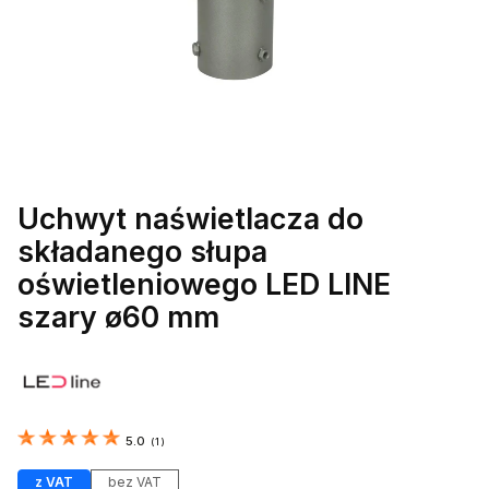
Uchwyt naświetlacza do
składanego słupa
oświetleniowego LED LINE
szary ø60 mm
Etykiety
5.0
(
1
)
z VAT
bez VAT