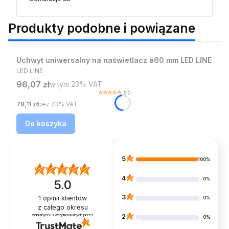
Produkty podobne i powiązane
Bestseller
Uchwyt uniwersalny na naświetlacz ø60 mm LED LINE
PRODUCENT
LED LINE
Cena brutto
96,07 zł
w tym %s VAT
w tym
23%
VAT
5.0
Cena netto
78,11 zł
bez 23% VAT
Do koszyka
5
100%
4
0%
5.0
3
1
opinii klientów
0%
z całego okresu
zebranych i zweryfikowanych przez
2
0%