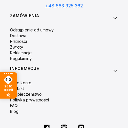
+48 663 925 362
Linki w stopce
ZAMÓWIENIA
Odstąpienie od umowy
Dostawa
Płatności
Zwroty
Reklamacje
Regulaminy
INFORMACJE
5.0
Moje konto
2810
Kontakt
opinii
Bezpieczeństwo
Polityka prywatności
FAQ
Blog