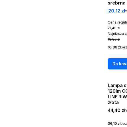
srebrna
Cena pr
20,12 zł
w
Cena regula
21,40 zł
Najniższa c
18,82 zł
Cena netto
16,36 zł
bez
Do kos
Lampa s
120lm C
LINE RIW
złota
Cena bru
44,40 zł
Cena netto
36,10 zł
bez