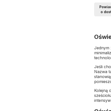
Powia
o dos
Oświe
Jednym z
minimali
technolo
Jeśli ch
Nazwa ta
stanowią
pomieszc
Kolejną 
sześciok
intensyw