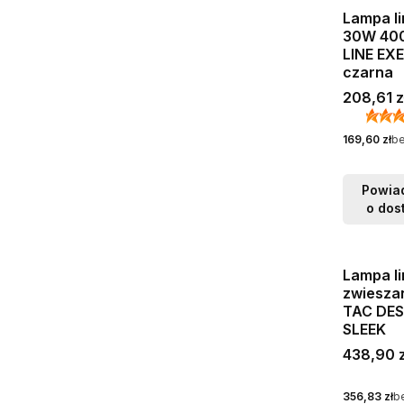
Lampa l
30W 40
LINE EX
czarna
Cena bru
208,61 z
Cena netto
169,60 zł
b
Powia
o dos
Lampa l
zwiesza
TAC DES
SLEEK
Cena bru
438,90 z
Cena netto
356,83 zł
b