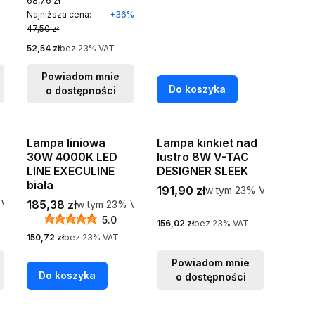
68,76 zł
Najniższa cena:
+36%
47,50 zł
Cena netto
52,54 zł
bez 23% VAT
Powiadom mnie
Do koszyka
o dostępności
Bestseller
Lampa liniowa
Lampa kinkiet nad
30W 4000K LED
lustro 8W V-TAC
LINE EXECULINE
DESIGNER SLEEK
biała
Cena brutto
191,90 zł
w tym %s VAT
w tym
23%
VAT
Cena brutto
VAT
185,38 zł
w tym %s VAT
VAT
w tym
23%
VAT
5.0
Cena netto
156,02 zł
bez 23% VAT
Cena netto
150,72 zł
bez 23% VAT
Powiadom mnie
Do koszyka
o dostępności