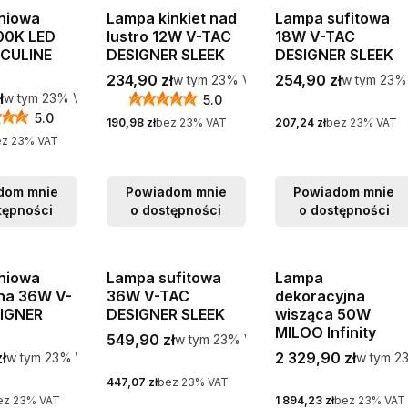
iniowa
Lampa kinkiet nad
Lampa sufitowa
00K LED
lustro 12W V-TAC
18W V-TAC
ECULINE
DESIGNER SLEEK
DESIGNER SLEEK
Cena brutto
Cena brutto
234,90 zł
w tym %s VAT
254,90 zł
w tym %s 
w tym
23%
VAT
w tym
23%
tto
ł
w tym %s VAT
w tym
23%
VAT
5.0
5.0
Cena netto
Cena netto
190,98 zł
bez 23% VAT
207,24 zł
bez 23% VAT
ez 23% VAT
dom mnie
Powiadom mnie
Powiadom mnie
tępności
o dostępności
o dostępności
iniowa
Lampa sufitowa
Lampa
na 36W V-
36W V-TAC
dekoracyjna
IGNER
DESIGNER SLEEK
wisząca 50W
MILOO Infinity
Cena brutto
549,90 zł
w tym %s VAT
w tym
23%
VAT
tto
Cena brutto
ł
w tym %s VAT
2 329,90 zł
w tym %
w tym
23%
VAT
w tym
2
Cena netto
447,07 zł
bez 23% VAT
Cena netto
ez 23% VAT
1 894,23 zł
bez 23% VAT