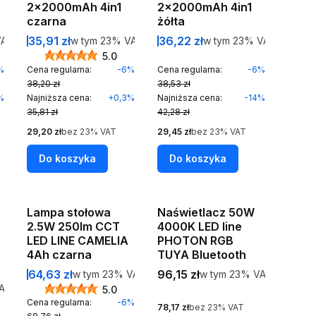
2x2000mAh 4in1
2x2000mAh 4in1
czarna
żółta
rutto
Cena promocyjna brutto
Cena promocyjna brutto
AT
35,91 zł
w tym %s VAT
36,22 zł
w tym %s VAT
AT
w tym
23%
VAT
w tym
23%
VAT
5.0
%
Cena regularna:
-6%
Cena regularna:
-6%
38,20 zł
38,53 zł
%
Najniższa cena:
+0,3%
Najniższa cena:
-14%
35,81 zł
42,28 zł
Cena netto
Cena netto
29,20 zł
bez 23% VAT
29,45 zł
bez 23% VAT
Do koszyka
Do koszyka
Okazja
Lampa stołowa
Naświetlacz 50W
Bestseller
2.5W 250lm CCT
4000K LED line
LED LINE CAMELIA
PHOTON RGB
4Ah czarna
TUYA Bluetooth
Cena promocyjna brutto
Cena brutto
64,63 zł
w tym %s VAT
96,15 zł
w tym %s VAT
w tym
23%
VAT
w tym
23%
VAT
T
AT
5.0
Cena regularna:
-6%
Cena netto
78,17 zł
bez 23% VAT