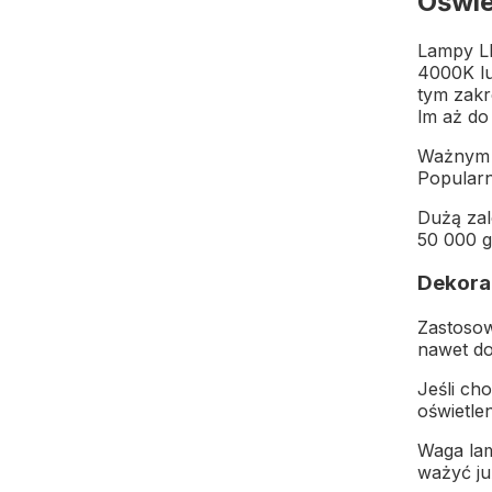
Oświe
Lampy LE
4000K lu
tym zakr
lm aż do
Ważnym p
Popularn
Dużą zal
50 000 g
Dekorac
Zastosow
nawet do
Jeśli ch
oświetle
Waga lam
ważyć ju