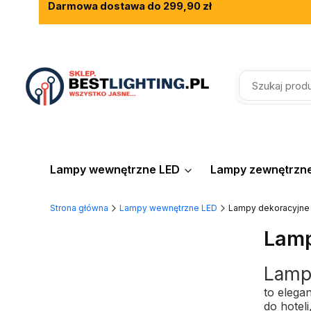
Darmowa dostawa do 299,90 zł
Rewelacyjne opinie klientów
Fachowe doradztwo
Lampy wewnętrzne LED
Lampy zewnętrzn
Strona główna
Lampy wewnętrzne LED
Lampy dekoracyjne
Lamp
Lamp
to elega
do hotel