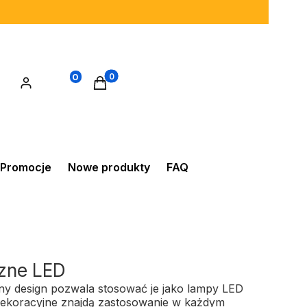
0
Produkty w koszyku: 0. Zobacz szczegó
Promocje
Nowe produkty
FAQ
zne LED
lny design pozwala stosować je jako lampy LED
 dekoracyjne znajdą zastosowanie w każdym