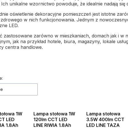
 Ich unikalne wzornictwo powoduje, że idealnie nadają się 
nie oświetlenie dekoracyjne pomieszczeń jest istotne zar
 zdrowego w nich funkcjonowania. Jednym z nowoczesnyc
zne LED.
 zastosowane zarówno w mieszkaniach, domach jak i w 
nym, jak na przykład hotele, biura, magazyny, lokale usłu
zy centra handlowe.
 produktów
e:
ne
Okazja
tołowa 1W
Lampa stołowa 1W
Lampa stołowa
CT LED
120lm CCT LED
3.5W 400lm CCT
IA 1.8Ah
LINE RIWIA 1.8Ah
LED LINE TAZA