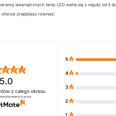
arancji wewnętrznych lamp LED waha się z reguły od 3 do 
 ofercie znajdziesz również:
5
4
5.0
3
entów
z całego okresu
zweryfikowanych przez
2
1