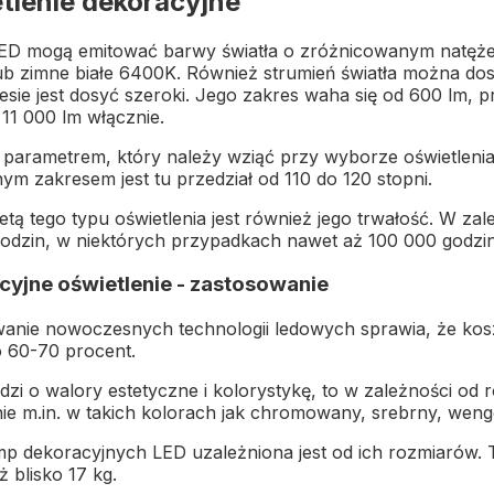
tlenie dekoracyjne
D mogą emitować barwy światła o zróżnicowanym natężeni
b zimne białe 6400K. Również strumień światła można do
esie jest dosyć szeroki. Jego zakres waha się od 600 lm, 
 11 000 lm włącznie.
arametrem, który należy wziąć przy wyborze oświetlenia t
ym zakresem jest tu przedział od 110 do 120 stopni.
etą tego typu oświetlenia jest również jego trwałość. W 
odzin, w niektórych przypadkach nawet aż 100 000 godzin
yjne oświetlenie - zastosowanie
anie nowoczesnych technologii ledowych sprawia, że kos
 60-70 procent.
odzi o walory estetyczne i kolorystykę, to w zależności od
nie m.in. w takich kolorach jak chromowany, srebrny, weng
p dekoracyjnych LED uzależniona jest od ich rozmiarów. T
ż blisko 17 kg.