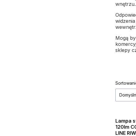
wnętrzu.
Odpowied
widzenia
wewnętr
Mogą być
komercyj
sklepy c
Lista
Sortowani
Domyśl
Okazja
Lampa s
Bestseller
120lm C
LINE RIW