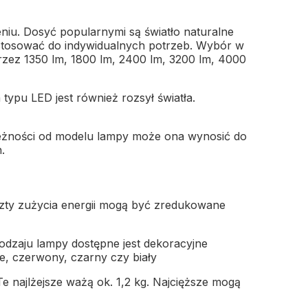
u. Dosyć popularnymi są światło naturalne
stosować do indywidualnych potrzeb. Wybór w
przez 1350 lm, 1800 lm, 2400 lm, 3200 lm, 4000
ypu LED jest również rozsył światła.
zależności od modelu lampy może ona wynosić do
.
zty zużycia energii mogą być zredukowane
 rodzaju lampy dostępne jest dekoracyjne
e, czerwony, czarny czy biały
e najlżejsze ważą ok. 1,2 kg. Najcięższe mogą