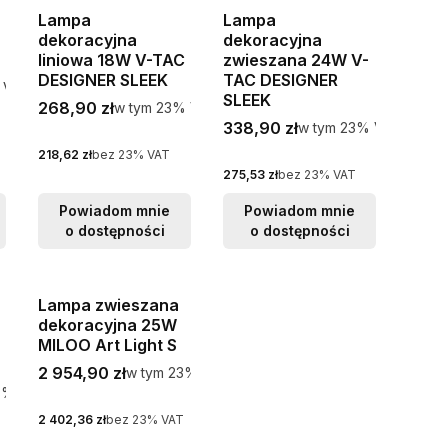
Lampa
Lampa
dekoracyjna
dekoracyjna
liniowa 18W V-TAC
zwieszana 24W V-
DESIGNER SLEEK
TAC DESIGNER
VAT
VAT
SLEEK
Cena brutto
268,90 zł
w tym %s VAT
w tym
23%
VAT
Cena brutto
338,90 zł
w tym %s VAT
w tym
23%
VAT
Cena netto
218,62 zł
bez 23% VAT
Cena netto
275,53 zł
bez 23% VAT
Powiadom mnie
Powiadom mnie
o dostępności
o dostępności
Lampa zwieszana
dekoracyjna 25W
MILOO Art Light S
Cena brutto
2 954,90 zł
w tym %s VAT
w tym
23%
VAT
s VAT
3%
VAT
Cena netto
2 402,36 zł
bez 23% VAT