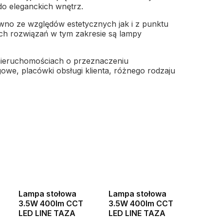
do eleganckich wnętrz.
ówno ze względów estetycznych jak i z punktu
h rozwiązań w tym zakresie są lampy
nieruchomościach o przeznaczeniu
gowe, placówki obsługi klienta, różnego rodzaju
Okazja
Okazja
Lampa stołowa
Lampa stołowa
Bestseller
Bestseller
3.5W 400lm CCT
3.5W 400lm CCT
LED LINE TAZA
LED LINE TAZA