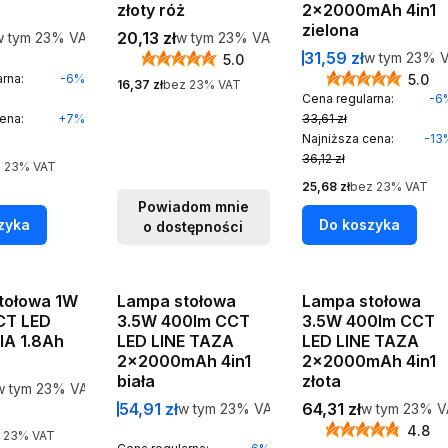
złoty róż
2x2000mAh 4in1
zielona
omocyjna brutto
Cena brutto
 tym %s VAT
20,13 zł
w tym %s VAT
w tym
23%
VAT
w tym
23%
VAT
Cena promocyjna b
31,59 zł
w tym %s V
w tym
23%
V
5.0
rna:
-6%
5.0
Cena netto
16,37 zł
bez 23% VAT
Cena regularna:
-6
ena:
+7%
33,61 zł
Najniższa cena:
-13
36,12 zł
 23% VAT
Cena netto
25,68 zł
bez 23% VAT
Powiadom mnie
zyka
Do koszyka
o dostępności
Okazja
tołowa 1W
Lampa stołowa
Lampa stołowa
Bestseller
CT LED
3.5W 400lm CCT
3.5W 400lm CCT
IA 1.8Ah
LED LINE TAZA
LED LINE TAZA
2x2000mAh 4in1
2x2000mAh 4in1
biała
złota
tto
w tym %s VAT
w tym
23%
VAT
Cena promocyjna brutto
Cena brutto
54,91 zł
w tym %s VAT
64,31 zł
w tym %s VA
w tym
23%
VAT
w tym
23%
V
4.8
 23% VAT