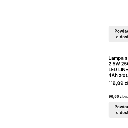
Powia
o dos
Lampa s
2.5W 25
LED LIN
4Ah złot
Cena bru
118,89 z
Cena netto
96,66 zł
be
Powia
o dos