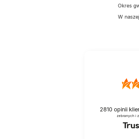
Okres gw
W naszej
2810
opinii kli
zebranych i 