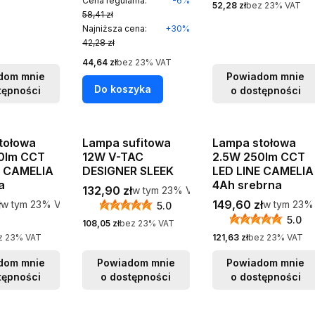
Cena regularna:
-6%
Cena netto
52,28 zł
bez 23% VAT
58,41 zł
Najniższa cena:
+30%
42,28 zł
Cena netto
44,64 zł
bez 23% VAT
dom mnie
Powiadom mnie
Do koszyka
tępności
o dostępności
tołowa
Lampa sufitowa
Lampa stołowa
0lm CCT
12W V-TAC
2.5W 250lm CCT
E CAMELIA
DESIGNER SLEEK
LED LINE CAMELIA
a
4Ah srebrna
Cena brutto
132,90 zł
w tym %s VAT
w tym
23%
VAT
tto
Cena brutto
ł
w tym %s VAT
149,60 zł
w tym %s 
w tym
23%
VAT
w tym
23%
5.0
5.0
Cena netto
108,05 zł
bez 23% VAT
Cena netto
z 23% VAT
121,63 zł
bez 23% VAT
dom mnie
Powiadom mnie
Powiadom mnie
tępności
o dostępności
o dostępności