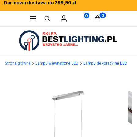
Darmowa dostawa do 299,90 zł
Rewelacyjne opinie klientów
Fachowe doradztwo
0
Produkty w koszy
Otwórz wyszukiwarkę
Strona główna
Lampy wewnętrzne LED
Lampy dekoracyjne LED