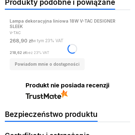
Produkty podobne i powiązane
Lampa dekoracyjna liniowa 18W V-TAC DESIGNER
SLEEK
PRODUCENT
V-TAC
Cena brutto
268,90 zł
w tym %s VAT
w tym
23%
VAT
Cena netto
218,62 zł
bez 23% VAT
Powiadom mnie o dostępności
Produkt nie posiada recenzji
Bezpieczeństwo produktu