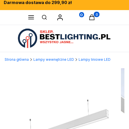
Darmowa dostawa do 299,90 zł
Rewelacyjne opinie klientów
Fachowe doradztwo
0
Produkty w koszy
Otwórz wyszukiwarkę
Strona główna
Lampy wewnętrzne LED
Lampy liniowe LED