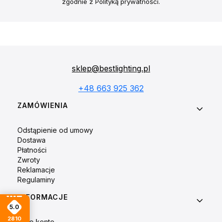
zgodnie z Polityką prywatności.
sklep@bestlighting.pl
+48 663 925 362
Linki w stopce
ZAMÓWIENIA
Odstąpienie od umowy
Dostawa
Płatności
Zwroty
Reklamacje
Regulaminy
INFORMACJE
5.0
2810
Moje konto