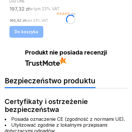
LED LINE
Cena brutto
197,32 zł
w tym %s VAT
w tym
23%
VAT
5.0
Cena netto
160,42 zł
bez 23% VAT
Do koszyka
Produkt nie posiada recenzji
Bezpieczeństwo produktu
Certyfikaty i ostrzeżenie
bezpieczeństwa
Posiada oznaczenie CE (zgodność z normami UE).
Utylizować zgodnie z lokalnymi przepisami
dotyczącymi odpadów.