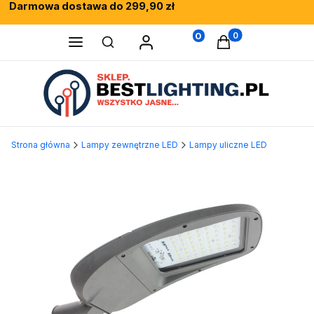
Darmowa dostawa do 299,90 zł
Rewelacyjne opinie klientów
Fachowe doradztwo
0
Produkty w koszy
Otwórz wyszukiwarkę
Strona główna
Lampy zewnętrzne LED
Lampy uliczne LED