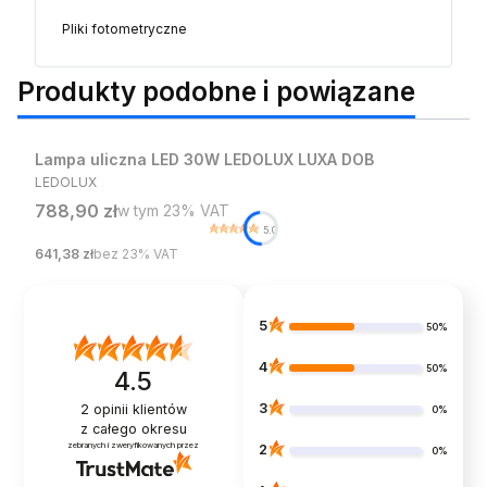
Pliki fotometryczne
Produkty podobne i powiązane
Lampa uliczna LED 30W LEDOLUX LUXA DOB
PRODUCENT
LEDOLUX
Cena brutto
788,90 zł
w tym %s VAT
w tym
23%
VAT
5.0
Cena netto
641,38 zł
bez 23% VAT
5
50%
4
50%
4.5
3
2
opinii klientów
0%
z całego okresu
zebranych i zweryfikowanych przez
2
0%