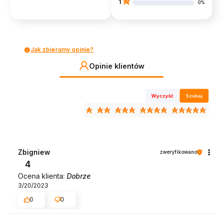
1
0%
Jak zbieramy opinie?
Opinie klientów
Wyczyść
Szukaj
Zbigniew
zweryfikowano
4
Ocena klienta:
Dobrze
3/20/2023
0
0