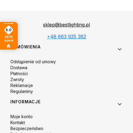
sklep@bestlighting.pl
5.0
+48 663 925 362
2810
opinii
Linki w stopce
ZAMÓWIENIA
Odstąpienie od umowy
Dostawa
Płatności
Zwroty
Reklamacje
Regulaminy
INFORMACJE
Moje konto
Kontakt
Bezpieczeństwo