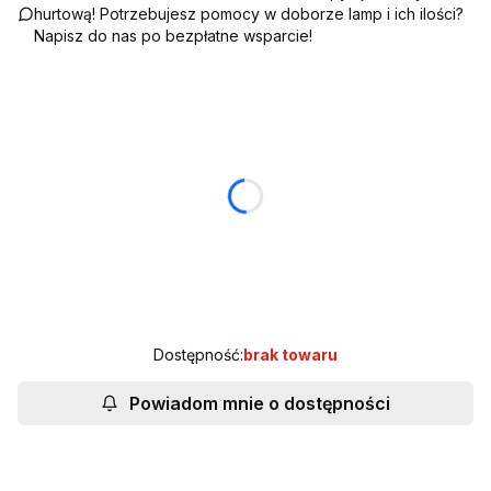
hurtową! Potrzebujesz pomocy w doborze lamp i ich ilości?
Napisz do nas po bezpłatne wsparcie!
Wybierz wariant produktu:
Poszczególne warianty mogą różnić się ceną
*
KĄT ROZSYŁU ŚWIATŁA
Wybierz
*
STEROWANIE
Wybierz
Dostępność:
brak towaru
Powiadom mnie o dostępności