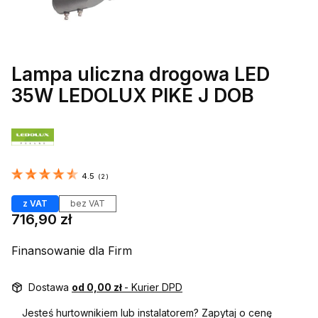
Lampa uliczna drogowa LED
35W LEDOLUX PIKE J DOB
Etykiety
4.5
(
2
)
z VAT
bez VAT
Cena
716,90 zł
Finansowanie dla Firm
Dostawa
od 0,00 zł
- Kurier DPD
Jesteś hurtownikiem lub instalatorem? Zapytaj o cenę